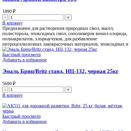
1890
₽
Количество
товара
В корзину
Растворитель
Предназначен для растворения природных смол, масел,
Уайт-
полистирола, эпоксидных смол, сополимеров винил-хлорида,
спирит/White
полиакрилатов, хлоркаучуков, для разбавление
Spirit
нитроцеллюлозных лакокрасочных материалов, эпоксидных и
без
запаха
Быстрый просмотр
Арикон
Добавить в избранное
канистра
10л
Эмаль Бриц/Britz станд. НЦ-132, черная 25кг
5690
₽
Количество
товара
В корзину
Эмаль
Бриц/Britz
станд.
НЦ-132,
Быстрый просмотр
черная
Добавить в избранное
25кг