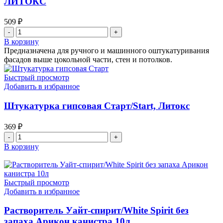
ЛИТОКС
509
₽
Количество
товара
В корзину
CemPlast
Предназначена для ручного и машинного оштукатуривания
цементная
фасадов выше цокольной части, стен и потолков.
штукатурка
фасадная,
Быстрый просмотр
30кг.
Добавить в избранное
ЛИТОКС
Штукатурка гипсовая Старт/Start, Литокс
369
₽
Количество
товара
В корзину
Штукатурка
гипсовая
Старт/Start,
Литокс
Быстрый просмотр
Добавить в избранное
Растворитель Уайт-спирит/White Spirit без
запаха Арикон канистра 10л