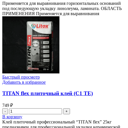
наливной
Применяется для выравнивания горизонтальных оснований
пол
под последующую укладку линолеума, ламината. ОБЛАСТЬ
FLOOREX,
ПРИМЕНЕНИЯ Применяется для выравнивания
25кг.ЛИТОКС
Быстрый просмотр
Добавить в избранное
TITAN flex плиточный клей (C1 TE)
749
₽
Количество
товара
В корзину
TITAN
Клей плиточный профессиональный “TITAN flex” 25кг
flex
предназначен для профессиональной укладки керамической