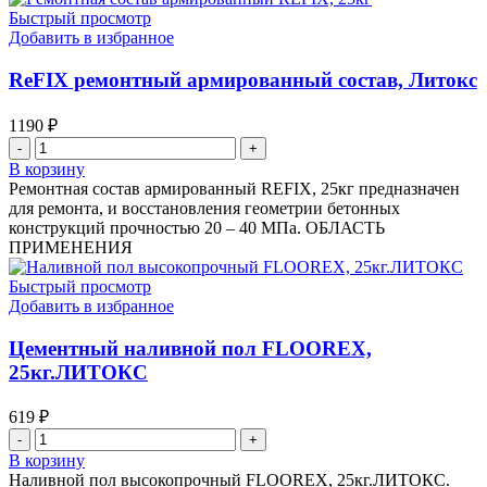
Быстрый просмотр
Добавить в избранное
ReFIX ремонтный армированный состав, Литокс
1190
₽
Количество
товара
В корзину
ReFIX
Ремонтная состав армированный REFIX, 25кг предназначен
ремонтный
для ремонта, и восстановления геометрии бетонных
армированный
конструкций прочностью 20 – 40 МПа. ОБЛАСТЬ
состав,
ПРИМЕНЕНИЯ
Литокс
Быстрый просмотр
Добавить в избранное
Цементный наливной пол FLOOREX,
25кг.ЛИТОКС
619
₽
Количество
товара
В корзину
Цементный
Наливной пол высокопрочный FLOOREX, 25кг.ЛИТОКС.