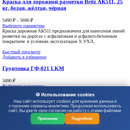
Краска для дорожной разметки Britz АК511, 25
кг, белая, жёлтая, чёрная
Диапазон
5490
₽
–
5690
₽
цен:
Выберите параметры
5490 ₽
Краска дорожная АК511 предназначена для нанесения линий
–
разметки на дорогах с асфальтовым и асфальто-бетонным
покрытием в условиях эксплуатации У, УХЛ,
5690 ₽
Быстрый просмотр
Добавить в избранное
Грунтовка ГФ-021 LKM
3490
₽
Выберите параметры
Грунтовка глифталевая, универсальная, по металлу и по
🍪 Использование cookies
дереву. Цвета: серый и цвет красно-коричневый. Гост 251 29 –
Наш сайт использует cookies для хранения данных и
2020 Гарантийный срок
сторонние сервисы аналитики. Продолжая использовать
сайт, Вы даете свое согласие на работу с этими файлами.
Принимаю
Подробнее