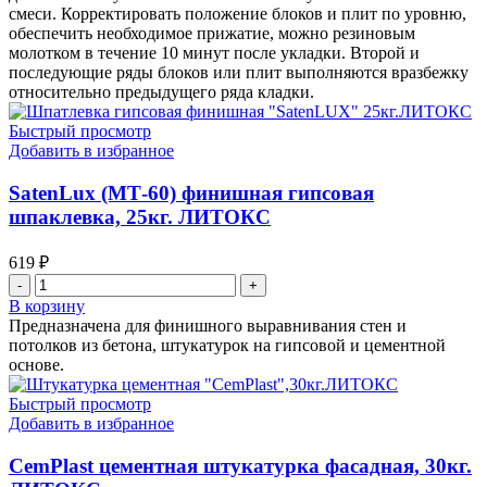
смеси. Корректировать положение блоков и плит по уровню,
обеспечить необходимое прижатие, можно резиновым
молотком в течение 10 минут после укладки. Второй и
последующие ряды блоков или плит выполняются вразбежку
относительно предыдущего ряда кладки.
Быстрый просмотр
Добавить в избранное
SatenLux (МТ-60) финишная гипсовая
шпаклевка, 25кг. ЛИТОКС
619
₽
Количество
товара
В корзину
SatenLux
Предназначена для финишного выравнивания стен и
(МТ-60)
потолков из бетона, штукатурок на гипсовой и цементной
финишная
основе.
гипсовая
шпаклевка,
Быстрый просмотр
25кг.
Добавить в избранное
ЛИТОКС
CemPlast цементная штукатурка фасадная, 30кг.