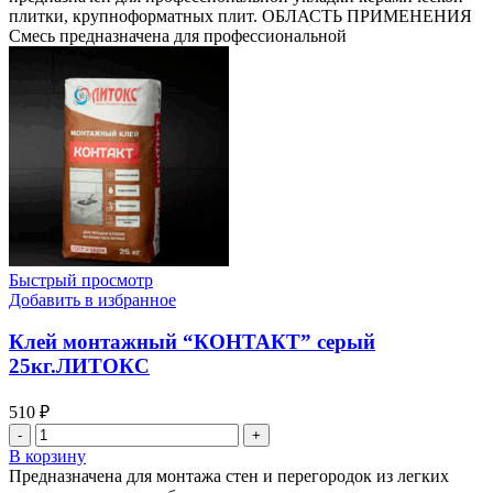
плиточный
плитки, крупноформатных плит. ОБЛАСТЬ ПРИМЕНЕНИЯ
клей
Смесь предназначена для профессиональной
(C1
TE)
Быстрый просмотр
Добавить в избранное
Клей монтажный “КОНТАКТ” серый
25кг.ЛИТОКС
510
₽
Количество
товара
В корзину
Клей
Предназначена для монтажа стен и перегородок из легких
монтажный