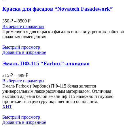
Краска для фасадов “Novatech Fasadework”
Диапазон
350
₽
–
8500
₽
цен:
Выберите параметры
350 ₽
Применяется для окраски фасадов и для внутренних работ во
–
влажных помещениях.
8500 ₽
Быстрый просмотр
Добавить в избранное
Эмаль ПФ-115 “Farbox” алкидная
Диапазон
215
₽
–
499
₽
цен:
Выберите параметры
215 ₽
Эмаль Farbox (Фарбокс) ПФ-115 белая является
–
универсальным лакокрасочным материалом. Отличная
высокой адгезия белой эмали пф-115 надежно и глубоко
499 ₽
проникает в структуру окрашенного основания.
ХИТ
Быстрый просмотр
Добавить в избранное