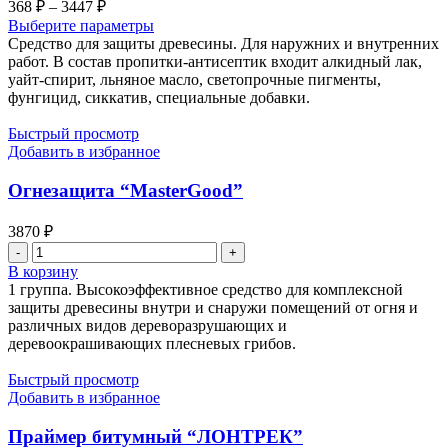
Диапазон
368
₽
–
3447
₽
цен:
Выберите параметры
368 ₽
Средство для защиты древесины. Для наружних и внутренних
–
работ. В состав пропитки-антисептик входит алкидный лак,
уайт-спирит, льняное масло, светопрочные пигменты,
3447 ₽
фунгицид, сиккатив, специальные добавки.
Быстрый просмотр
Добавить в избранное
Огнезащита “MasterGood”
3870
₽
Количество
товара
В корзину
Огнезащита
1 группа. Высокоэффективное средство для комплексной
"MasterGood"
защиты древесины внутри и снаружи помещений от огня и
различных видов дереворазрушающих и
деревоокрашивающих плесневых грибов.
Быстрый просмотр
Добавить в избранное
Праймер битумный “ЛОНТРЕК”