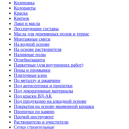
Колеровка
Колоранты
Краска
Крепеж
Лаки и масла
Лессирующие составы
Масла для деревянных полов и террас
Монтажные смеси
На водной основе
На основе растворителя
Наливные полы
Огнебиозащита
Паркетные (для внутренних работ)
Пены и промывки
Плиточные клеи
По металлу и ржавчине
Под антисептики и пропитки
Под декоративные материалы
Под краски ВД-АК
Под продукцию на алкидной основе
Покрытия на основе мраморной крошки
Пропитки по камню
Прочий инструмент
Растворители и очистители
Сетки строительные