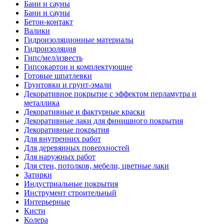
Бани и сауны
Бани и сауны
Бетон-контакт
Валики
Гидроизоляционные материалы
Гидроизоляция
Гипс/мел/известь
Гипсокартон и комплектующие
Готовые шпатлевки
Грунтовки и грунт-эмали
Декоративное покрытие с эффектом перламутра и
металлика
Декоративные и фактурные краски
Декоративные лаки для финишного покрытия
Декоративные покрытия
Для внутренних работ
Для деревянных поверхностей
Для наружных работ
Для стен, потолков, мебели, цветные лаки
Затирки
Индустриальные покрытия
Инструмент строительный
Интерьерные
Кисти
Колера