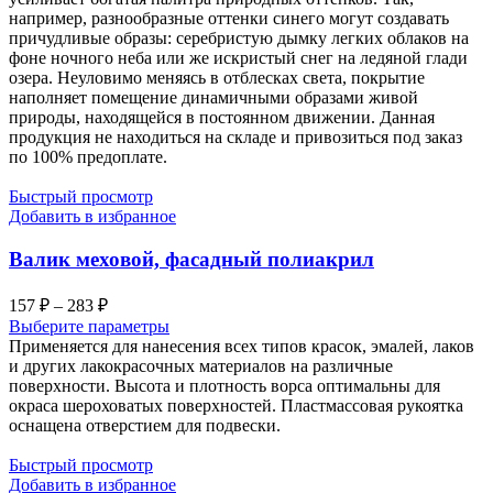
например, разнообразные оттенки синего могут создавать
причудливые образы: серебристую дымку легких облаков на
фоне ночного неба или же искристый снег на ледяной глади
озера. Неуловимо меняясь в отблесках света, покрытие
наполняет помещение динамичными образами живой
природы, находящейся в постоянном движении. Данная
продукция не находиться на складе и привозиться под заказ
по 100% предоплате.
Быстрый просмотр
Добавить в избранное
Валик меховой, фасадный полиакрил
Диапазон
157
₽
–
283
₽
цен:
Выберите параметры
157 ₽
Применяется для нанесения всех типов красок, эмалей, лаков
–
и других лакокрасочных материалов на различные
поверхности. Высота и плотность ворса оптимальны для
283 ₽
окраса шероховатых поверхностей. Пластмассовая рукоятка
оснащена отверстием для подвески.
Быстрый просмотр
Добавить в избранное