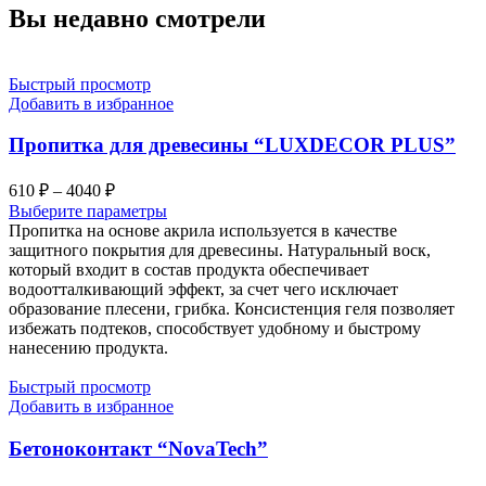
Вы недавно смотрели
Быстрый просмотр
Добавить в избранное
Пропитка для древесины “LUXDECOR PLUS”
Диапазон
610
₽
–
4040
₽
цен:
Выберите параметры
610 ₽
Пропитка на основе акрила используется в качестве
–
защитного покрытия для древесины. Натуральный воск,
который входит в состав продукта обеспечивает
4040 ₽
водоотталкивающий эффект, за счет чего исключает
образование плесени, грибка. Консистенция геля позволяет
избежать подтеков, способствует удобному и быстрому
нанесению продукта.
Быстрый просмотр
Добавить в избранное
Бетоноконтакт “NovaTech”