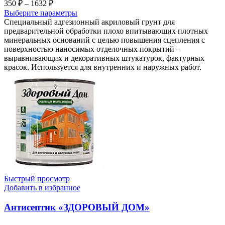
Диапазон
350
₽
–
1632
₽
цен:
Выберите параметры
350 ₽
Специальный адгезионный акриловый грунт для
–
предварительной обработки плохо впитывающих плотных
минеральных оснований с целью повышения сцепления с
1632 ₽
поверхностью наносимых отделочных покрытий –
выравнивающих и декоративных штукатурок, фактурных
красок. Используется для внутренних и наружных работ.
Быстрый просмотр
Добавить в избранное
Антисептик «ЗДОРОВЫЙ ДОМ»