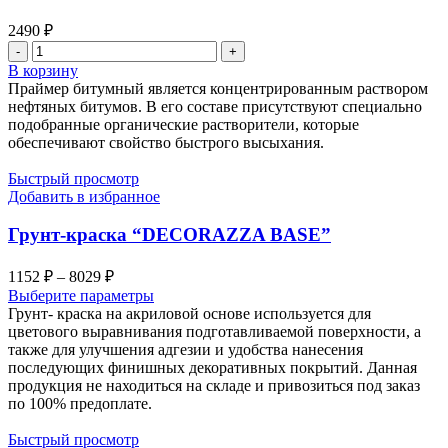
2490
₽
Количество
товара
В корзину
Праймер
Праймер битумный является концентрированным раствором
битумный
нефтяных битумов. В его составе присутствуют специально
"ЛОНТРЕК"
подобранные органические растворители, которые
обеспечивают свойство быстрого высыхания.
Быстрый просмотр
Добавить в избранное
Грунт-краска “DECORAZZA BASE”
Диапазон
1152
₽
–
8029
₽
цен:
Выберите параметры
1152 ₽
Грунт- краска на акриловой основе используется для
–
цветового выравнивания подготавливаемой поверхности, а
также для улучшения адгезии и удобства нанесения
8029 ₽
последующих финишных декоративных покрытий. Данная
продукция не находиться на складе и привозиться под заказ
по 100% предоплате.
Быстрый просмотр