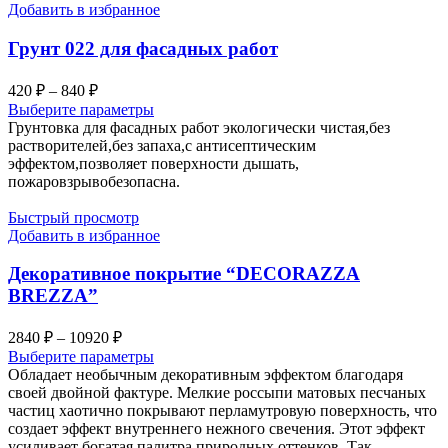
Добавить в избранное
Грунт 022 для фасадных работ
Диапазон
420
₽
–
840
₽
цен:
Выберите параметры
420 ₽
Грунтовка для фасадных работ экологически чистая,без
–
растворителей,без запаха,с антисептическим
эффектом,позволяет поверхности дышать,
840 ₽
пожаровзрывобезопасна.
Быстрый просмотр
Добавить в избранное
Декоративное покрытие “DECORAZZA
BREZZA”
Диапазон
2840
₽
–
10920
₽
цен:
Выберите параметры
2840 ₽
Обладает необычным декоративным эффектом благодаря
–
своей двойной фактуре. Мелкие россыпи матовых песчаных
частиц хаотично покрывают перламутровую поверхность, что
10920 ₽
создает эффект внутреннего нежного свечения. Этот эффект
усиливает богатая палитра природных оттенков. Так,