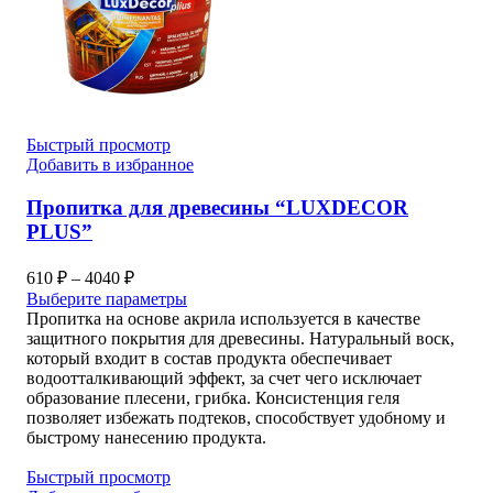
Быстрый просмотр
Добавить в избранное
Пропитка для древесины “LUXDECOR
PLUS”
Диапазон
610
₽
–
4040
₽
цен:
Выберите параметры
610 ₽
Пропитка на основе акрила используется в качестве
–
защитного покрытия для древесины. Натуральный воск,
который входит в состав продукта обеспечивает
4040 ₽
водоотталкивающий эффект, за счет чего исключает
образование плесени, грибка. Консистенция геля
позволяет избежать подтеков, способствует удобному и
быстрому нанесению продукта.
Быстрый просмотр