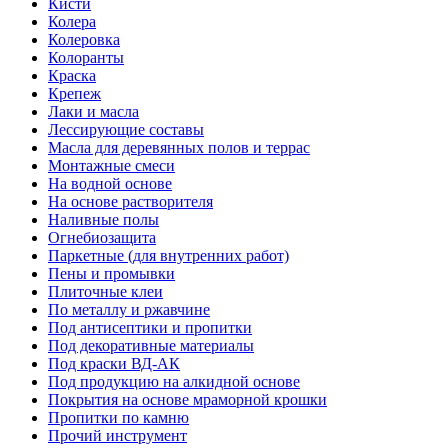
Кисти
Колера
Колеровка
Колоранты
Краска
Крепеж
Лаки и масла
Лессирующие составы
Масла для деревянных полов и террас
Монтажные смеси
На водной основе
На основе растворителя
Наливные полы
Огнебиозащита
Паркетные (для внутренних работ)
Пены и промывки
Плиточные клеи
По металлу и ржавчине
Под антисептики и пропитки
Под декоративные материалы
Под краски ВД-АК
Под продукцию на алкидной основе
Покрытия на основе мраморной крошки
Пропитки по камню
Прочий инструмент