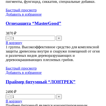
пигменты, фунгицид, сиккатив, специальные добавки.
Быстрый просмотр
Добавить в избранное
Огнезащита “MasterGood”
3870
₽
Количество
товара
В корзину
Огнезащита
1 группа. Высокоэффективное средство для комплексной
"MasterGood"
защиты древесины внутри и снаружи помещений от огня
и различных видов дереворазрушающих и
деревоокрашивающих плесневых грибов.
Быстрый просмотр
Добавить в избранное
Праймер битумный “ЛОНТРЕК”
2490
₽
Количество
товара
В корзину
Праймер
Праймер битумный является концентрированным