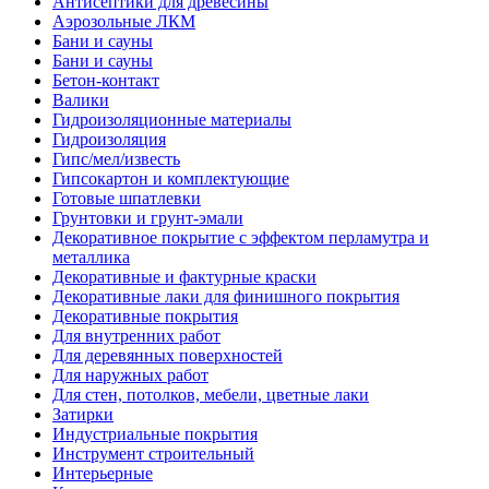
Антисептики для древесины
Аэрозольные ЛКМ
Бани и сауны
Бани и сауны
Бетон-контакт
Валики
Гидроизоляционные материалы
Гидроизоляция
Гипс/мел/известь
Гипсокартон и комплектующие
Готовые шпатлевки
Грунтовки и грунт-эмали
Декоративное покрытие с эффектом перламутра и
металлика
Декоративные и фактурные краски
Декоративные лаки для финишного покрытия
Декоративные покрытия
Для внутренних работ
Для деревянных поверхностей
Для наружных работ
Для стен, потолков, мебели, цветные лаки
Затирки
Индустриальные покрытия
Инструмент строительный
Интерьерные