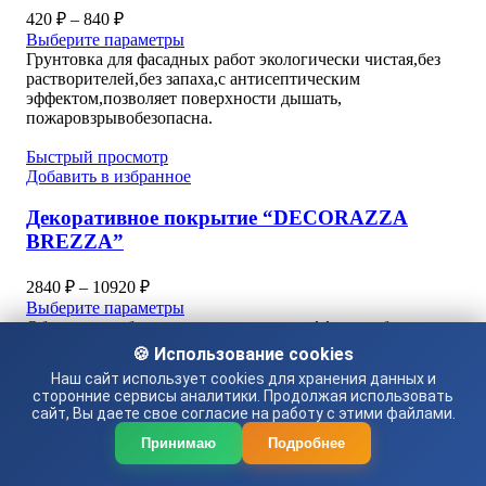
Диапазон
420
₽
–
840
₽
цен:
Выберите параметры
420 ₽
Грунтовка для фасадных работ экологически чистая,без
–
растворителей,без запаха,с антисептическим
эффектом,позволяет поверхности дышать,
840 ₽
пожаровзрывобезопасна.
Быстрый просмотр
Добавить в избранное
Декоративное покрытие “DECORAZZA
BREZZA”
Диапазон
2840
₽
–
10920
₽
цен:
Выберите параметры
2840 ₽
Обладает необычным декоративным эффектом благодаря
–
своей двойной фактуре. Мелкие россыпи матовых
🍪 Использование cookies
песчаных частиц хаотично покрывают перламутровую
10920 ₽
Наш сайт использует cookies для хранения данных и
поверхность, что создает эффект внутреннего нежного
сторонние сервисы аналитики. Продолжая использовать
свечения. Этот эффект усиливает богатая палитра
сайт, Вы даете свое согласие на работу с этими файлами.
природных оттенков. Так, например, разнообразные
оттенки синего могут создавать причудливые образы:
Принимаю
Подробнее
серебристую дымку легких облаков на фоне ночного неба
или же искристый снег на ледяной глади озера.