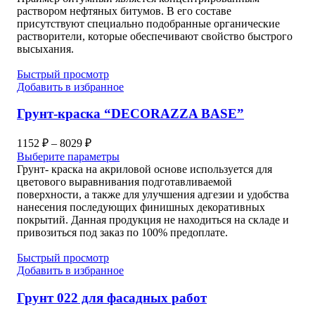
битумный
раствором нефтяных битумов. В его составе
"ЛОНТРЕК"
присутствуют специально подобранные органические
растворители, которые обеспечивают свойство быстрого
высыхания.
Быстрый просмотр
Добавить в избранное
Грунт-краска “DECORAZZA BASE”
Диапазон
1152
₽
–
8029
₽
цен:
Выберите параметры
1152 ₽
Грунт- краска на акриловой основе используется для
–
цветового выравнивания подготавливаемой
поверхности, а также для улучшения адгезии и удобства
8029 ₽
нанесения последующих финишных декоративных
покрытий. Данная продукция не находиться на складе и
привозиться под заказ по 100% предоплате.
Быстрый просмотр
Добавить в избранное
Грунт 022 для фасадных работ