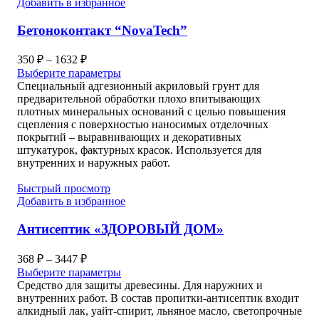
Добавить в избранное
Бетоноконтакт “NovaTech”
Диапазон
350
₽
–
1632
₽
цен:
Выберите параметры
350 ₽
Специальный адгезионный акриловый грунт для
–
предварительной обработки плохо впитывающих
плотных минеральных оснований с целью повышения
1632 ₽
сцепления с поверхностью наносимых отделочных
покрытий – выравнивающих и декоративных
штукатурок, фактурных красок. Используется для
внутренних и наружных работ.
Быстрый просмотр
Добавить в избранное
Антисептик «ЗДОРОВЫЙ ДОМ»
Диапазон
368
₽
–
3447
₽
цен:
Выберите параметры
368 ₽
Средство для защиты древесины. Для наружних и
–
внутренних работ. В состав пропитки-антисептик входит
алкидный лак, уайт-спирит, льняное масло, светопрочные
3447 ₽