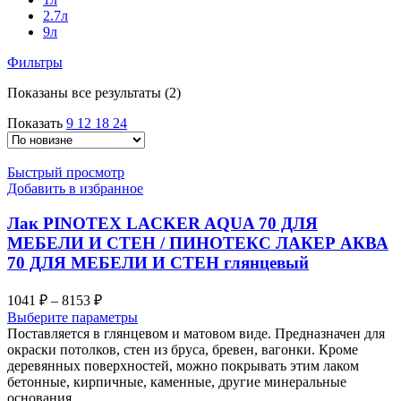
2.7л
9л
Фильтры
Сортировка:
Показаны все результаты (2)
самые
Показать
9
12
18
24
недавние
Быстрый просмотр
Добавить в избранное
Лак PINOTEX LACKER AQUA 70 ДЛЯ
МЕБЕЛИ И СТЕН / ПИНОТЕКС ЛАКЕР АКВА
70 ДЛЯ МЕБЕЛИ И СТЕН глянцевый
Диапазон
1041
₽
–
8153
₽
цен:
Выберите параметры
1041 ₽
Поставляется в глянцевом и матовом виде. Предназначен для
–
окраски потолков, стен из бруса, бревен, вагонки. Кроме
деревянных поверхностей, можно покрывать этим лаком
8153 ₽
бетонные, кирпичные, каменные, другие минеральные
основания.