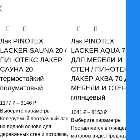
Лак PINOTEX
Лак PINOTEX
LACKER SAUNA 20 /
LACKER AQUA 70
ПИНОТЕКС ЛАКЕР
ДЛЯ МЕБЕЛИ И
САУНА 20
СТЕН / ПИНОТЕКС
термостойкий
ЛАКЕР АКВА 70 ДЛЯ
полуматовый
МЕБЕЛИ И СТЕН
глянцевый
Диапазон
1177
₽
–
3146
₽
цен:
Выберите параметры
Диапазон
1041
₽
–
8153
₽
1177 ₽
Колеруемый прозрачный лак
цен:
Выберите параметры
–
на водной основе для
1041 ₽
Поставляется в глянцевом и
3146 ₽
деревянных стен и потолков,
–
матовом виде. Предназначен