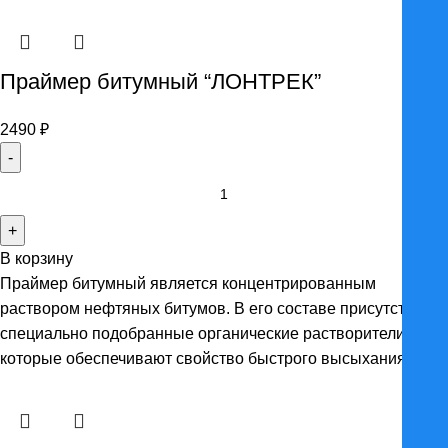
Праймер битумный “ЛОНТРЕК”
2490
₽
Количество
товара
Праймер
В корзину
битумный
Праймер битумный является концентрированным
"ЛОНТРЕК"
раствором нефтяных битумов. В его составе присутствуют
специально подобранные органические растворители,
которые обеспечивают свойство быстрого высыхания.