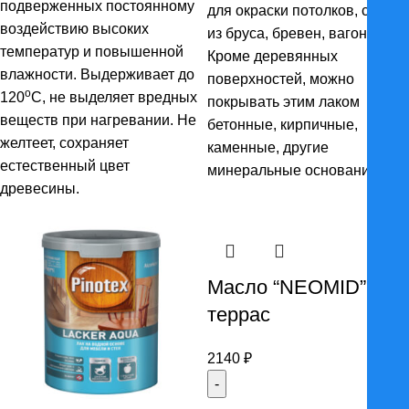
подверженных постоянному
8153 ₽
для окраски потолков, стен
воздействию высоких
из бруса, бревен, вагонки.
температур и повышенной
Кроме деревянных
влажности. Выдерживает до
поверхностей, можно
o
120
С, не выделяет вредных
покрывать этим лаком
веществ при нагревании. Не
бетонные, кирпичные,
желтеет, сохраняет
каменные, другие
естественный цвет
минеральные основания.
древесины.
Масло “NEOMID” для
террас
2140
₽
Количество