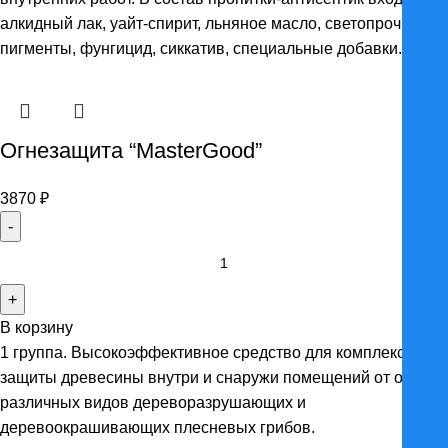
3447 ₽
алкидный лак, уайт-спирит, льняное масло, светопрочные
пигменты, фунгицид, сиккатив, специальные добавки.
Огнезащита “MasterGood”
3870
₽
Количество
товара
Огнезащита
В корзину
"MasterGood"
1 группа. Высокоэффективное средство для комплексной
защиты древесины внутри и снаружи помещений от огня и
различных видов дереворазрушающих и
деревоокрашивающих плесневых грибов.