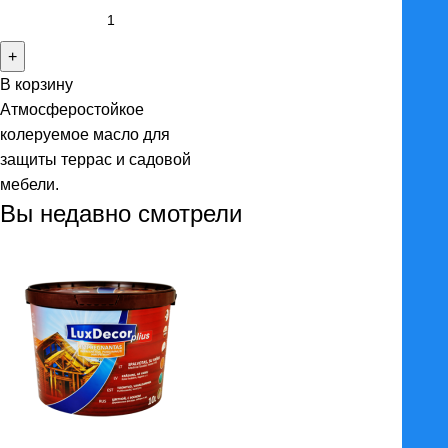
Количество
товара
Масло
В корзину
"Pinotex"
Атмосферостойкое
"Wood&Terrace
колеруемое масло для
Oil"
защиты террас и садовой
мебели.
Вы недавно смотрели