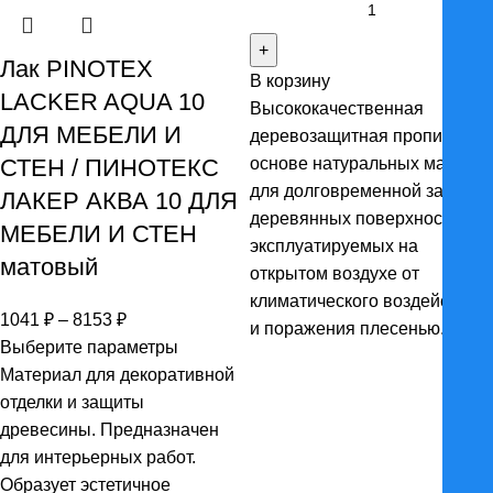
товара
Масло
Лак PINOTEX
В корзину
"NEOMID"
LACKER AQUA 10
Высококачественная
для
ДЛЯ МЕБЕЛИ И
деревозащитная пропитка на
террас
СТЕН / ПИНОТЕКС
основе натуральных масел
для долговременной защиты
ЛАКЕР АКВА 10 ДЛЯ
деревянных поверхностей,
МЕБЕЛИ И СТЕН
эксплуатируемых на
матовый
открытом воздухе от
климатического воздействия
Диапазон
1041
₽
–
8153
₽
и поражения плесенью.
цен:
Выберите параметры
1041 ₽
Материал для декоративной
–
отделки и защиты
8153 ₽
древесины. Предназначен
для интерьерных работ.
Образует эстетичное