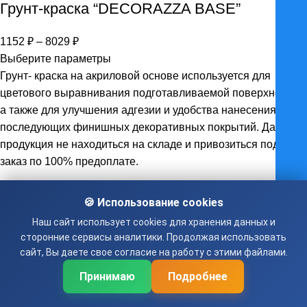
Грунт-краска “DECORAZZA BASE”
Диапазон
1152
₽
–
8029
₽
цен:
Выберите параметры
1152 ₽
Грунт- краска на акриловой основе используется для
–
цветового выравнивания подготавливаемой поверхности,
8029 ₽
а также для улучшения адгезии и удобства нанесения
последующих финишных декоративных покрытий. Данная
продукция не находиться на складе и привозиться под
заказ по 100% предоплате.
🍪 Использование cookies
Наш сайт использует cookies для хранения данных и
Грунт 022 для фасадных работ
сторонние сервисы аналитики. Продолжая использовать
сайт, Вы даете свое согласие на работу с этими файлами.
Диапазон
420
₽
–
840
₽
Принимаю
Подробнее
цен:
Выберите параметры
420 ₽
Грунтовка для фасадных работ экологически чистая,без