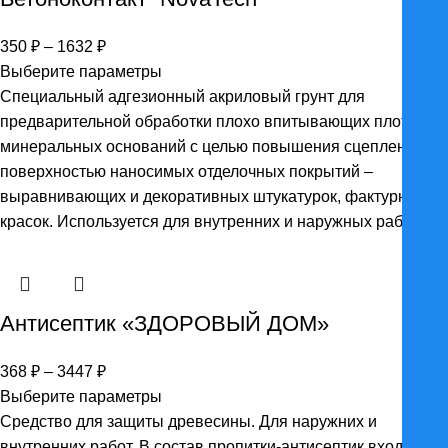
Диапазон
350
₽
–
1632
₽
цен:
Выберите параметры
350 ₽
Специальный адгезионный акриловый грунт для
–
предварительной обработки плохо впитывающих плотных
1632 ₽
минеральных оснований с целью повышения сцепления с
поверхностью наносимых отделочных покрытий –
выравнивающих и декоративных штукатурок, фактурных
красок. Используется для внутренних и наружных работ.
Антисептик «ЗДОРОВЫЙ ДОМ»
Диапазон
368
₽
–
3447
₽
цен:
Выберите параметры
368 ₽
Средство для защиты древесины. Для наружних и
–
внутренних работ. В состав пропитки-антисептик входит