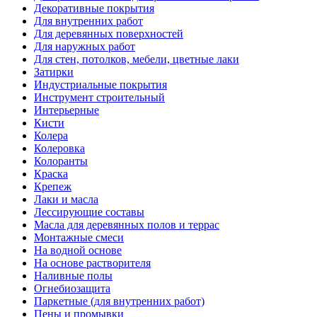
Декоративные покрытия
Для внутренних работ
Для деревянных поверхностей
Для наружных работ
Для стен, потолков, мебели, цветные лаки
Затирки
Индустриальные покрытия
Инструмент строительный
Интерьерные
Кисти
Колера
Колеровка
Колоранты
Краска
Крепеж
Лаки и масла
Лессирующие составы
Масла для деревянных полов и террас
Монтажные смеси
На водной основе
На основе растворителя
Наливные полы
Огнебиозащита
Паркетные (для внутренних работ)
Пены и промывки