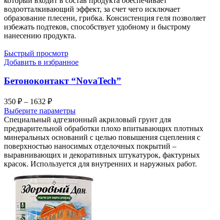
который входит в состав продукта обеспечивает
4040 ₽
водоотталкивающий эффект, за счет чего исключает
образование плесени, грибка. Консистенция геля позволяет
избежать подтеков, способствует удобному и быстрому
нанесению продукта.
Быстрый просмотр
Добавить в избранное
Бетоноконтакт “NovaTech”
Диапазон
350
₽
–
1632
₽
цен:
Выберите параметры
350 ₽
Специальный адгезионный акриловый грунт для
–
предварительной обработки плохо впитывающих плотных
минеральных оснований с целью повышения сцепления с
1632 ₽
поверхностью наносимых отделочных покрытий –
выравнивающих и декоративных штукатурок, фактурных
красок. Используется для внутренних и наружных работ.