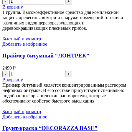
Количество
товара
В корзину
Огнезащита
1 группа. Высокоэффективное средство для комплексной
"MasterGood"
защиты древесины внутри и снаружи помещений от огня и
различных видов дереворазрушающих и
деревоокрашивающих плесневых грибов.
Быстрый просмотр
Добавить в избранное
Праймер битумный “ЛОНТРЕК”
2490
₽
Количество
товара
В корзину
Праймер
Праймер битумный является концентрированным раствором
битумный
нефтяных битумов. В его составе присутствуют специально
"ЛОНТРЕК"
подобранные органические растворители, которые
обеспечивают свойство быстрого высыхания.
Быстрый просмотр
Добавить в избранное
Грунт-краска “DECORAZZA BASE”