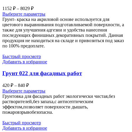
Диапазон
1152
₽
–
8029
₽
цен:
Выберите параметры
1152 ₽
Грунт- краска на акриловой основе используется для
–
цветового выравнивания подготавливаемой поверхности, а
также для улучшения адгезии и удобства нанесения
8029 ₽
последующих финишных декоративных покрытий. Данная
продукция не находиться на складе и привозиться под заказ
по 100% предоплате.
Быстрый просмотр
Добавить в избранное
Грунт 022 для фасадных работ
Диапазон
420
₽
–
840
₽
цен:
Выберите параметры
420 ₽
Грунтовка для фасадных работ экологически чистая,без
–
растворителей,без запаха,с антисептическим
эффектом,позволяет поверхности дышать,
840 ₽
пожаровзрывобезопасна.
Быстрый просмотр
Добавить в избранное