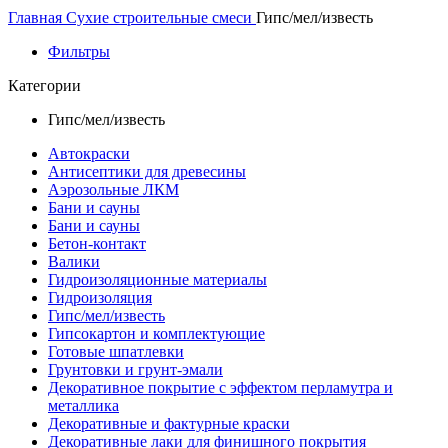
Главная
Сухие строительные смеси
Гипс/мел/известь
Фильтры
Категории
Гипс/мел/известь
Автокраски
Антисептики для древесины
Аэрозольные ЛКМ
Бани и сауны
Бани и сауны
Бетон-контакт
Валики
Гидроизоляционные материалы
Гидроизоляция
Гипс/мел/известь
Гипсокартон и комплектующие
Готовые шпатлевки
Грунтовки и грунт-эмали
Декоративное покрытие с эффектом перламутра и
металлика
Декоративные и фактурные краски
Декоративные лаки для финишного покрытия