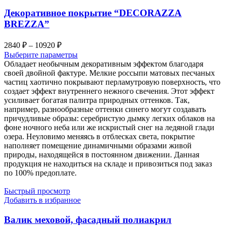
Декоративное покрытие “DECORAZZA
BREZZA”
Диапазон
2840
₽
–
10920
₽
цен:
Выберите параметры
2840 ₽
Обладает необычным декоративным эффектом благодаря
–
своей двойной фактуре. Мелкие россыпи матовых песчаных
частиц хаотично покрывают перламутровую поверхность, что
10920 ₽
создает эффект внутреннего нежного свечения. Этот эффект
усиливает богатая палитра природных оттенков. Так,
например, разнообразные оттенки синего могут создавать
причудливые образы: серебристую дымку легких облаков на
фоне ночного неба или же искристый снег на ледяной глади
озера. Неуловимо меняясь в отблесках света, покрытие
наполняет помещение динамичными образами живой
природы, находящейся в постоянном движении. Данная
продукция не находиться на складе и привозиться под заказ
по 100% предоплате.
Быстрый просмотр
Добавить в избранное
Валик меховой, фасадный полиакрил