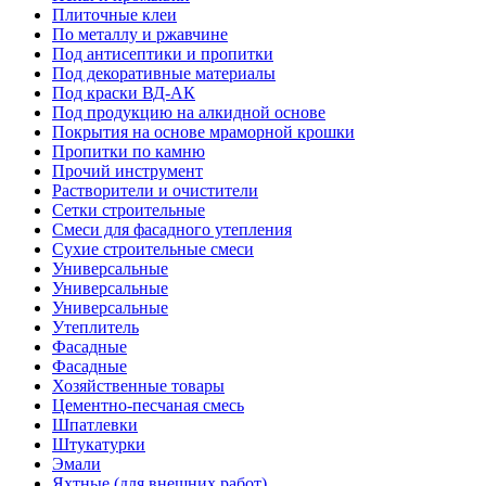
Плиточные клеи
По металлу и ржавчине
Под антисептики и пропитки
Под декоративные материалы
Под краски ВД-АК
Под продукцию на алкидной основе
Покрытия на основе мраморной крошки
Пропитки по камню
Прочий инструмент
Растворители и очистители
Сетки строительные
Смеси для фасадного утепления
Сухие строительные смеси
Универсальные
Универсальные
Универсальные
Утеплитель
Фасадные
Фасадные
Хозяйственные товары
Цементно-песчаная смесь
Шпатлевки
Штукатурки
Эмали
Яхтные (для внешних работ)