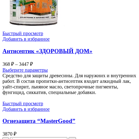
Быстрый просмотр
Добавить в избранное
Антисептик «ЗДОРОВЫЙ ДОМ»
Диапазон
368
₽
–
3447
₽
цен:
Выберите параметры
368 ₽
Средство для защиты древесины. Для наружних и внутренних
–
работ. В состав пропитки-антисептик входит алкидный лак,
уайт-спирит, льняное масло, светопрочные пигменты,
3447 ₽
фунгицид, сиккатив, специальные добавки.
Быстрый просмотр
Добавить в избранное
Огнезащита “MasterGood”
3870
₽