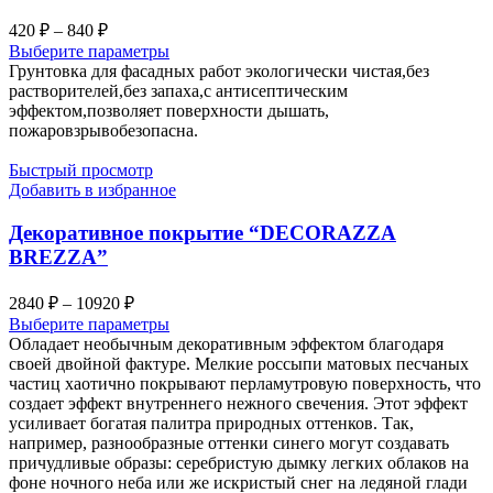
Диапазон
420
₽
–
840
₽
цен:
Выберите параметры
420 ₽
Грунтовка для фасадных работ экологически чистая,без
–
растворителей,без запаха,с антисептическим
эффектом,позволяет поверхности дышать,
840 ₽
пожаровзрывобезопасна.
Быстрый просмотр
Добавить в избранное
Декоративное покрытие “DECORAZZA
BREZZA”
Диапазон
2840
₽
–
10920
₽
цен:
Выберите параметры
2840 ₽
Обладает необычным декоративным эффектом благодаря
–
своей двойной фактуре. Мелкие россыпи матовых песчаных
частиц хаотично покрывают перламутровую поверхность, что
10920 ₽
создает эффект внутреннего нежного свечения. Этот эффект
усиливает богатая палитра природных оттенков. Так,
например, разнообразные оттенки синего могут создавать
причудливые образы: серебристую дымку легких облаков на
фоне ночного неба или же искристый снег на ледяной глади