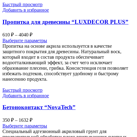
Быстрый просмотр
Добавить в избранное
Пропитка для древесины “LUXDECOR PLUS”
Диапазон
610
₽
–
4040
₽
цен:
Выберите параметры
610 ₽
Пропитка на основе акрила используется в качестве
–
защитного покрытия для древесины. Натуральный воск,
который входит в состав продукта обеспечивает
4040 ₽
водоотталкивающий эффект, за счет чего исключает
образование плесени, грибка. Консистенция геля позволяет
избежать подтеков, способствует удобному и быстрому
нанесению продукта.
Быстрый просмотр
Добавить в избранное
Бетоноконтакт “NovaTech”
Диапазон
350
₽
–
1632
₽
цен:
Выберите параметры
350 ₽
Специальный адгезионный акриловый грунт для
–
предварительной обработки плохо впитывающих плотных