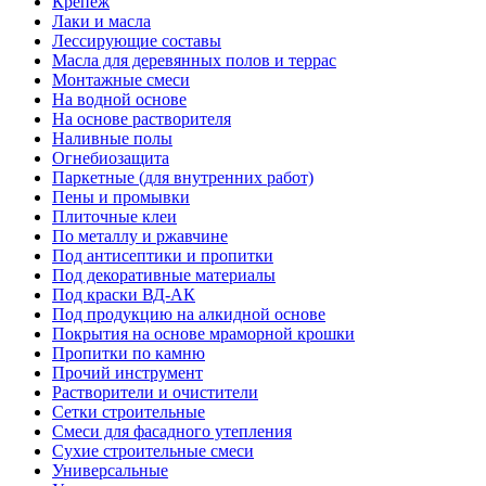
Крепеж
Лаки и масла
Лессирующие составы
Масла для деревянных полов и террас
Монтажные смеси
На водной основе
На основе растворителя
Наливные полы
Огнебиозащита
Паркетные (для внутренних работ)
Пены и промывки
Плиточные клеи
По металлу и ржавчине
Под антисептики и пропитки
Под декоративные материалы
Под краски ВД-АК
Под продукцию на алкидной основе
Покрытия на основе мраморной крошки
Пропитки по камню
Прочий инструмент
Растворители и очистители
Сетки строительные
Смеси для фасадного утепления
Сухие строительные смеси
Универсальные