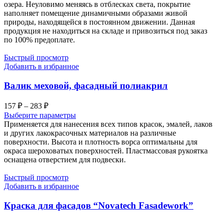
озера. Неуловимо меняясь в отблесках света, покрытие
наполняет помещение динамичными образами живой
природы, находящейся в постоянном движении. Данная
продукция не находиться на складе и привозиться под заказ
по 100% предоплате.
Быстрый просмотр
Добавить в избранное
Валик меховой, фасадный полиакрил
Диапазон
157
₽
–
283
₽
цен:
Выберите параметры
157 ₽
Применяется для нанесения всех типов красок, эмалей, лаков
–
и других лакокрасочных материалов на различные
поверхности. Высота и плотность ворса оптимальны для
283 ₽
окраса шероховатых поверхностей. Пластмассовая рукоятка
оснащена отверстием для подвески.
Быстрый просмотр
Добавить в избранное
Краска для фасадов “Novatech Fasadework”