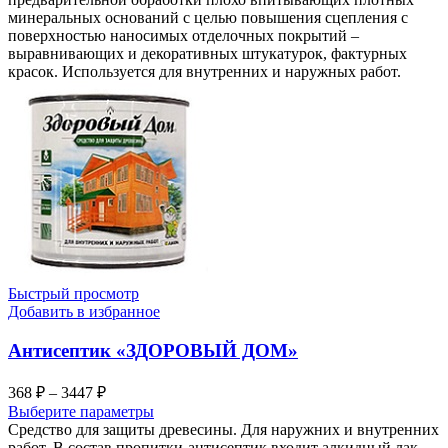
минеральных оснований с целью повышения сцепления с
1632 ₽
поверхностью наносимых отделочных покрытий –
выравнивающих и декоративных штукатурок, фактурных
красок. Используется для внутренних и наружных работ.
Быстрый просмотр
Добавить в избранное
Антисептик «ЗДОРОВЫЙ ДОМ»
Диапазон
368
₽
–
3447
₽
цен:
Выберите параметры
368 ₽
Средство для защиты древесины. Для наружних и внутренних
–
работ. В состав пропитки-антисептик входит алкидный лак,