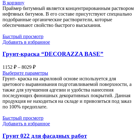
товара
В корзину
Праймер
Праймер битумный является концентрированным раствором
битумный
нефтяных битумов. В его составе присутствуют специально
"ЛОНТРЕК"
подобранные органические растворители, которые
обеспечивают свойство быстрого высыхания.
Быстрый просмотр
Добавить в избранное
Грунт-краска “DECORAZZA BASE”
Диапазон
1152
₽
–
8029
₽
цен:
Выберите параметры
1152 ₽
Грунт- краска на акриловой основе используется для
–
цветового выравнивания подготавливаемой поверхности, а
также для улучшения адгезии и удобства нанесения
8029 ₽
последующих финишных декоративных покрытий. Данная
продукция не находиться на складе и привозиться под заказ
по 100% предоплате.
Быстрый просмотр
Добавить в избранное
Грунт 022 для фасадных работ