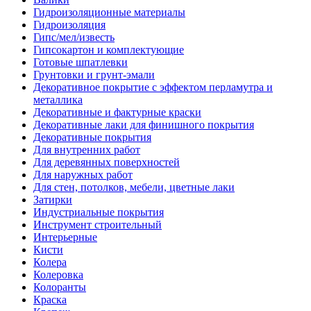
Гидроизоляционные материалы
Гидроизоляция
Гипс/мел/известь
Гипсокартон и комплектующие
Готовые шпатлевки
Грунтовки и грунт-эмали
Декоративное покрытие с эффектом перламутра и
металлика
Декоративные и фактурные краски
Декоративные лаки для финишного покрытия
Декоративные покрытия
Для внутренних работ
Для деревянных поверхностей
Для наружных работ
Для стен, потолков, мебели, цветные лаки
Затирки
Индустриальные покрытия
Инструмент строительный
Интерьерные
Кисти
Колера
Колеровка
Колоранты
Краска