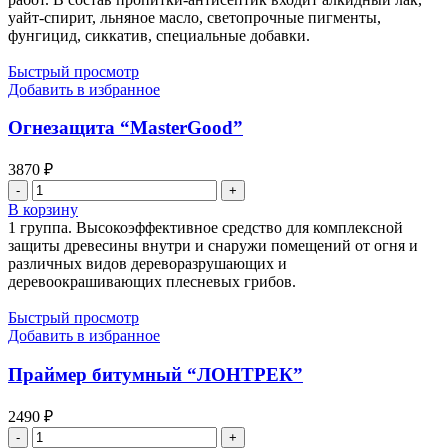
уайт-спирит, льняное масло, светопрочные пигменты,
3447 ₽
фунгицид, сиккатив, специальные добавки.
Быстрый просмотр
Добавить в избранное
Огнезащита “MasterGood”
3870
₽
Количество
товара
В корзину
Огнезащита
1 группа. Высокоэффективное средство для комплексной
"MasterGood"
защиты древесины внутри и снаружи помещений от огня и
различных видов дереворазрушающих и
деревоокрашивающих плесневых грибов.
Быстрый просмотр
Добавить в избранное
Праймер битумный “ЛОНТРЕК”
2490
₽
Количество