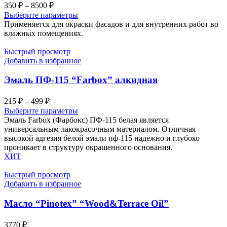
Диапазон
350
₽
–
8500
₽
цен:
Выберите параметры
350 ₽
Применяется для окраски фасадов и для внутренних работ во
–
влажных помещениях.
8500 ₽
Быстрый просмотр
Добавить в избранное
Эмаль ПФ-115 “Farbox” алкидная
Диапазон
215
₽
–
499
₽
цен:
Выберите параметры
215 ₽
Эмаль Farbox (Фарбокс) ПФ-115 белая является
–
универсальным лакокрасочным материалом. Отличная
высокой адгезия белой эмали пф-115 надежно и глубоко
499 ₽
проникает в структуру окрашенного основания.
ХИТ
Быстрый просмотр
Добавить в избранное
Масло “Pinotex” “Wood&Terrace Oil”
3770
₽