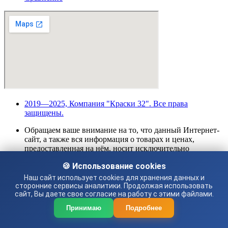
2019—2025, Компания "Краски 32". Все права
защищены.
Обращаем ваше внимание на то, что данный Интернет-
сайт, а также вся информация о товарах и ценах,
предоставленная на нём, носит исключительно
информационный характер и ни при каких условиях не
🍪 Использование cookies
является публичной офертой, определяемой
положениями Статьи 437 Гражданского кодекса
Наш сайт использует cookies для хранения данных и
Российской Федерации. Для получения подробной
сторонние сервисы аналитики. Продолжая использовать
сайт, Вы даете свое согласие на работу с этими файлами.
информации о наличии и стоимости указанных товаров
и (или) услуг, пожалуйста, обращайтесь к менеджеру
Принимаю
Подробнее
сайта с помощью специальной формы связи или по
телефону.