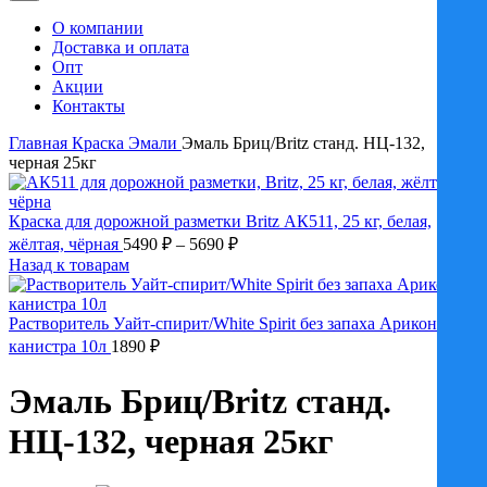
О компании
Доставка и оплата
Опт
Акции
Контакты
Главная
Краска
Эмали
Эмаль Бриц/Britz станд. НЦ-132,
черная 25кг
Краска для дорожной разметки Britz АК511, 25 кг, белая,
Диапазон
жёлтая, чёрная
5490
₽
–
5690
₽
цен:
Назад к товарам
5490 ₽
–
Растворитель Уайт-спирит/White Spirit без запаха Арикон
5690 ₽
канистра 10л
1890
₽
Эмаль Бриц/Britz станд.
НЦ-132, черная 25кг