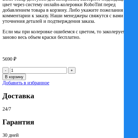
цвет через систему онлайн-колеровки RoboTint перед
добавлением товара в корзину. Либо укажите пожелания в
комментарии к заказу. Наши менеджеры свяжутся с вами для
уточнения деталей и подтверждения заказа.
Если мы при колеровке ошибемся с цветом, то заколеруем
заново весь объем краски бесплатно.
5690
₽
Количество
товара
В корзину
Эмаль
Добавить в избранное
Бриц/Britz
станд.
Доставка
НЦ-132,
черная
25кг
24/7
Гарантия
30 дней