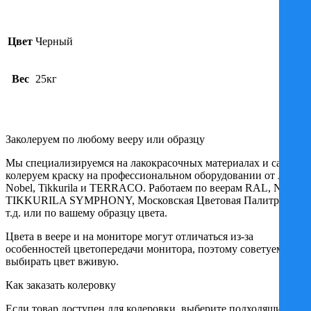
Цвет
Черный
Вес
25кг
Заколеруем по любому вееру или образцу
Мы специализируемся на лакокрасочных материалах и сами
колеруем краску на профессиональном оборудовании от Akzo
Nobel, Tikkurila и TERRACO. Работаем по веерам RAL, NCS,
TIKKURILA SYMPHONY, Московская Цветовая Палитра и
т.д. или по вашему образцу цвета.
Цвета в веере и на мониторе могут отличаться из-за
особенностей цветопередачи монитора, поэтому советуем
выбирать цвет вживую.
Как заказать колеровку
Если товар доступен для колеровки, выберите подходящий