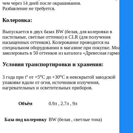
чем через 14 дней после окрашивания.
Разбавление не требуется.
Колеровка:
Выпускается в двух базах BW (белая, для колеровки в
пастельные, светлые оттенки) и CLR (для получения
насыщенных оттенков). Колерование проводится на
специальном оборудовании в магазине при покупке. Можно
заколеровать в 50 оттенков из каталога «Древесная гармония».
Условия транспортировки и хранения:
o
o
3 года при t° от +5
C до +30
C в невскрытой заводской
упаковке вдали от огня, источников излучения,
нагревательных и осветительных приборов.
Объём
0.9л
,
2.7л
,
9л
База под колеровку
BW (белая
,
светлые тона)