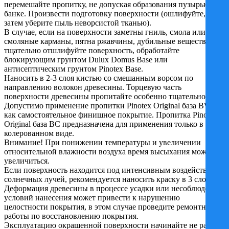
перемешайте пропитку, не допуская образования пузырьков в
банке. Произвести подготовку поверхности (ошлифуйте,
затем уберите пыль неворсистой тканью).
В случае, если на поверхности заметны гниль, смола или
смоляные карманы, пятна ржавчины, дубильные вещества
тщательно отшлифуйте поверхность, обработайте
блокирующим грунтом Dulux Domus Base или
антисептическим грунтом Pinotex Base.
Наносить в 2-3 слоя кистью со смешанным ворсом по
направлению волокон древесины. Торцевую часть
поверхности древесины пропитайте особенно тщательно.
Допустимо применение пропитки Pinotex Original база BW
как самостоятельное финишное покрытие. Пропитка Pinotex
Original база BC предназначена для применения только в
колерованном виде.
Внимание! При понижении температуры и увеличении
относительной влажности воздуха время высыхания может
увеличиться.
Если поверхность находится под интенсивным воздействием
солнечных лучей, рекомендуется наносить краску в 3 слоя.
Деформация древесины в процессе усадки или несоблюдение
условий нанесения может привести к нарушению
целостности покрытия, в этом случае проведите ремонтные
работы по восстановлению покрытия.
Эксплуатацию окрашенной поверхности начинайте не ранее