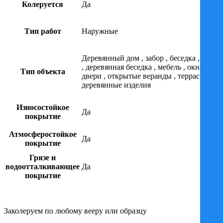
Колеруется
Да
Тип работ
Наружные
Деревянный дом
,
забор
,
беседка
,
сруб
,
деревянная беседка
,
мебель
,
окна и
Тип объекта
двери
,
открытые веранды
,
террасы
,
деревянные изделия
Износостойкое
Да
покрытие
Атмосферостойкое
Да
покрытие
Грязе и
водоотталкивающее
Да
покрытие
Заколеруем по любому вееру или образцу