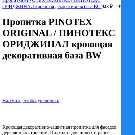
Пропитка PINOTEX ORIGINAL / ПИНОТЕКС
8688 ₽
Д
ОРИДЖИНАЛ кроющая декоративная база BC
948
₽
–
9581
₽
ц
9
Пропитка PINOTEX
–
9
ORIGINAL / ПИНОТЕКС
ОРИДЖИНАЛ кроющая
декоративная база BW
Нажмите, чтобы увеличить
Кроющая декоративно-защитная пропитка для фасадов
деревянных строений. Подходит для новых и ранее