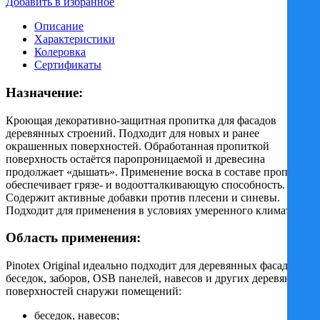
Добавить в избранное
PINOTEX
ORIGINAL
Описание
/
Характеристики
ПИНОТЕКС
Колеровка
ОРИДЖИНАЛ
Сертификаты
кроющая
декоративная
Назначение:
база
BW
Кроющая декоративно-защитная пропитка для фасадов
деревянных строений. Подходит для новых и ранее
окрашенных поверхностей. Обработанная пропиткой
поверхность остаётся паропроницаемой и древесина
продолжает «дышать». Применение воска в составе пропитки
обеспечивает грязе- и водоотталкивающую способность.
Содержит активные добавки против плесени и синевы.
Подходит для применения в условиях умеренного климата.
Область применения:
Pinotex Original идеально подходит для деревянных фасадов,
беседок, заборов, OSB панелей, навесов и других деревянных
поверхностей снаружи помещений:
беседок, навесов;