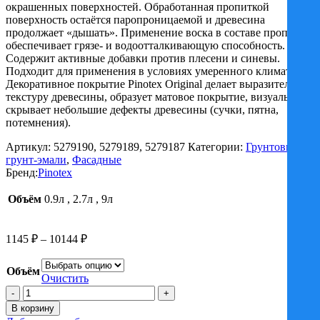
окрашенных поверхностей. Обработанная пропиткой
поверхность остаётся паропроницаемой и древесина
продолжает «дышать». Применение воска в составе пропитки
обеспечивает грязе- и водоотталкивающую способность.
Содержит активные добавки против плесени и синевы.
Подходит для применения в условиях умеренного климата.
Декоративное покрытие Pinotex Original делает выразительной
текстуру древесины, образует матовое покрытие, визуально
скрывает небольшие дефекты древесины (сучки, пятна,
потемнения).
Артикул:
5279190, 5279189, 5279187
Категории:
Грунтовки и
грунт-эмали
,
Фасадные
Бренд:
Pinotex
Объём
0.9л
,
2.7л
,
9л
Диапазон
1145
₽
–
10144
₽
цен:
1145 ₽
Объём
–
Очистить
Количество
10144 ₽
товара
В корзину
Пропитка