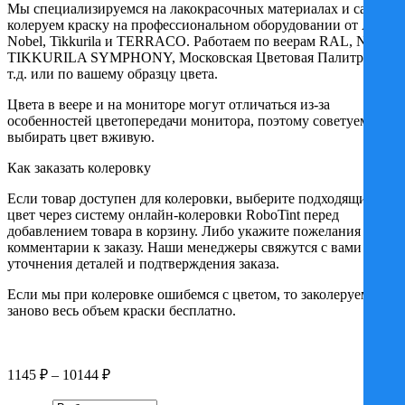
Мы специализируемся на лакокрасочных материалах и сами
колеруем краску на профессиональном оборудовании от Akzo
Nobel, Tikkurila и TERRACO. Работаем по веерам RAL, NCS,
TIKKURILA SYMPHONY, Московская Цветовая Палитра и
т.д. или по вашему образцу цвета.
Цвета в веере и на мониторе могут отличаться из-за
особенностей цветопередачи монитора, поэтому советуем
выбирать цвет вживую.
Как заказать колеровку
Если товар доступен для колеровки, выберите подходящий
цвет через систему онлайн-колеровки RoboTint перед
добавлением товара в корзину. Либо укажите пожелания в
комментарии к заказу. Наши менеджеры свяжутся с вами для
уточнения деталей и подтверждения заказа.
Если мы при колеровке ошибемся с цветом, то заколеруем
заново весь объем краски бесплатно.
Диапазон
1145
₽
–
10144
₽
цен: