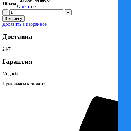
1145 ₽
Объём
–
Очистить
Количество
10144 ₽
товара
В корзину
Пропитка
Добавить в избранное
PINOTEX
ORIGINAL
Доставка
/
ПИНОТЕКС
ОРИДЖИНАЛ
24/7
кроющая
декоративная
Гарантия
база
BW
30 дней
Принимаем к оплате: