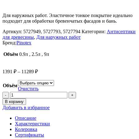
Для наружных работ. Эластичное тонкое покрытие идеально
подходит для обработки бревенчатых фасадов и бань.
Артикул:
5727949, 5727793, 5727794
Категории:
Антисептики
для древесины
,
Для наружных работ
Бренд:
Pinotex
Объём
0.9л
,
2.5л
,
9л
Диапазон
1391
₽
–
11289
₽
цен:
1391 ₽
Объём
–
Очистить
Количество
11289 ₽
товара
В корзину
Пропитка-
Добавить в избранное
антисептик
PINOTEX
Описание
CLASSIC
Характеристики
PLUS
Колеровка
СОСНА
Сертификаты
/