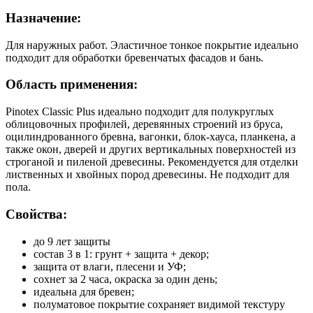
ПИНОТЕКС
Назначение:
КЛАССИК
ПЛЮС
Для наружных работ. Эластичное тонкое покрытие идеально
СОСНА
подходит для обработки бревенчатых фасадов и бань.
для
дерева
Область применения:
3
в
Pinotex Classic Plus идеально подходит для полукруглых
1
облицовочных профилей, деревянных строений из бруса,
оцилиндрованного бревна, вагонки, блок-хауса, планкена, а
также окон, дверей и других вертикальных поверхностей из
строганой и пиленой древесины. Рекомендуется для отделки
лиственных и хвойных пород древесины. Не подходит для
пола.
Свойства:
до 9 лет защиты
состав 3 в 1: грунт + защита + декор;
защита от влаги, плесени и УФ;
сохнет за 2 часа, окраска за один день;
идеальна для бревен;
полуматовое покрытие сохраняет видимой текстуру