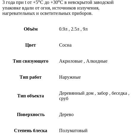
o
o
3 года при t от +5
С до +30
С в невскрытой заводской
упаковке вдали от огня, источников излучения,
нагревательных и осветительных приборов.
Объём
0.9л
,
2.5л
,
9л
Цвет
Сосна
Тип связующего
Акриловые
,
Алкидные
Тип работ
Наружные
Деревянный дом
,
забор
,
беседка
,
Тип объекта
сруб
Поверхность
Дерево
Степень блеска
Полуматовый