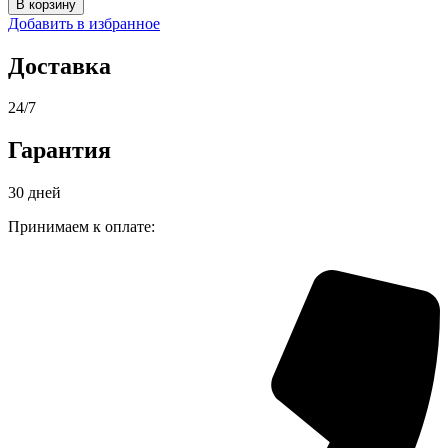
В корзину
Пропитка-
Добавить в избранное
антисептик
PINOTEX
Доставка
CLASSIC
PLUS
СОСНА
24/7
/
ПИНОТЕКС
Гарантия
КЛАССИК
ПЛЮС
30 дней
СОСНА
для
Принимаем к оплате:
дерева
3
в
1