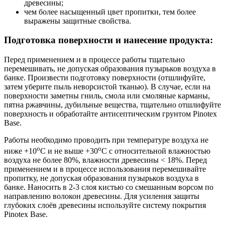
древесины;
чем более насыщенный цвет пропитки, тем более
выражены защитные свойства.
Подготовка поверхности и нанесение продукта:
Перед применением и в процессе работы тщательно
перемешивать, не допуская образования пузырьков воздуха в
банке. Произвести подготовку поверхности (отшлифуйте,
затем уберите пыль неворсистой тканью). В случае, если на
поверхности заметны гниль, смола или смоляные карманы,
пятна ржавчины, дубильные вещества, тщательно отшлифуйте
поверхность и обработайте антисептическим грунтом Pinotex
Base.
Работы необходимо проводить при температуре воздуха не
o
o
ниже +10
C и не выше +30
C с относительной влажностью
воздуха не более 80%, влажности древесины < 18%. Перед
применением и в процессе использования перемешивайте
пропитку, не допуская образования пузырьков воздуха в
банке. Наносить в 2-3 слоя кистью со смешанным ворсом по
направлению волокон древесины. Для усиления защиты
глубоких слоёв древесины используйте систему покрытия
Pinotex Base.