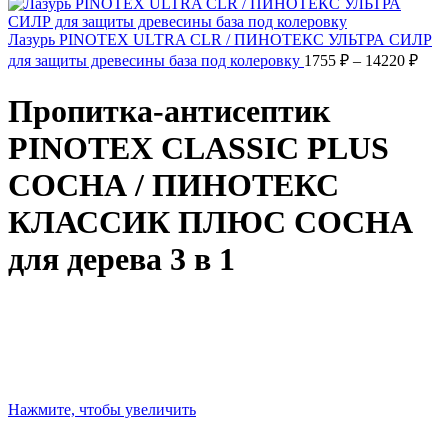
1391 ₽
–
Лазурь PINOTEX ULTRA CLR / ПИНОТЕКС УЛЬТРА СИЛР
11289 ₽
Диа
для защиты древесины база под колеровку
1755
₽
–
14220
₽
цен:
1755
Пропитка-антисептик
–
1422
PINOTEX CLASSIC PLUS
СОСНА / ПИНОТЕКС
КЛАССИК ПЛЮС СОСНА
для дерева 3 в 1
Нажмите, чтобы увеличить