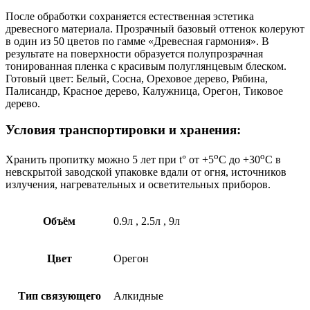
После обработки сохраняется естественная эстетика
древесного материала. Прозрачный базовый оттенок колеруют
в один из 50 цветов по гамме «Древесная гармония». В
результате на поверхности образуется полупрозрачная
тонированная пленка с красивым полуглянцевым блеском.
Готовый цвет: Белый, Сосна, Ореховое дерево, Рябина,
Палисандр, Красное дерево, Калужница, Орегон, Тиковое
дерево.
Условия транспортировки и хранения:
o
o
Хранить пропитку можно 5 лет при t° от +5
C до +30
C в
невскрытой заводской упаковке вдали от огня, источников
излучения, нагревательных и осветительных приборов.
Объём
0.9л
,
2.5л
,
9л
Цвет
Орегон
Тип связующего
Алкидные