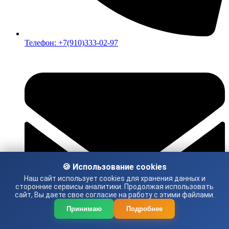
Телефон: +7(910)333-02-97
🍪 Использование cookies
Наш сайт использует cookies для хранения данных и
сторонние сервисы аналитики. Продолжая использовать
сайт, Вы даете свое согласие на работу с этими файлами.
Принимаю
Подробнее