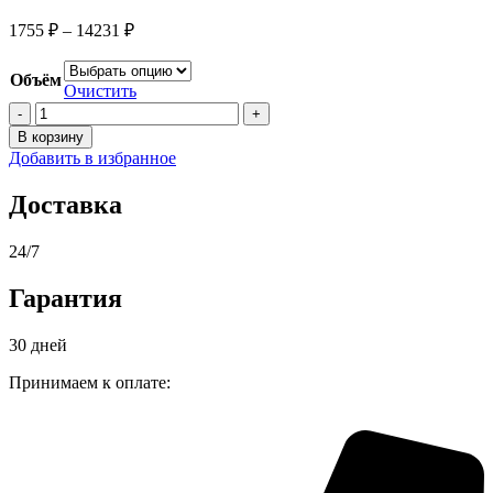
Диапазон
1755
₽
–
14231
₽
цен:
1755 ₽
Объём
–
Очистить
Количество
14231 ₽
товара
В корзину
Лазурь
Добавить в избранное
PINOTEX
ULTRA
Доставка
ОРЕГОН
/
ПИНОТЕКС
24/7
УЛЬТРА
ОРЕГОН
Гарантия
для
защиты
30 дней
древесины
Принимаем к оплате: