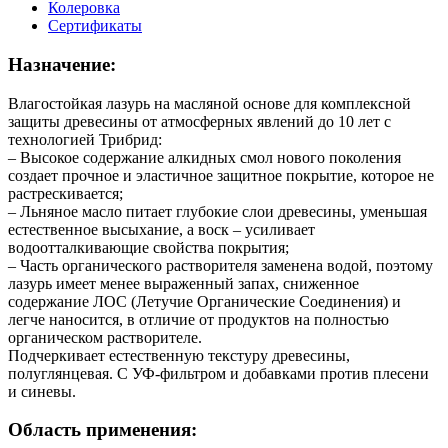
/
Колеровка
ПИНОТЕКС
Сертификаты
УЛЬТРА
ОРЕГОН
Назначение:
для
защиты
Влагостойкая лазурь на масляной основе для комплексной
древесины
защиты древесины от атмосферных явлений до 10 лет с
технологией Трибрид:
– Высокое содержание алкидных смол нового поколения
создает прочное и эластичное защитное покрытие, которое не
растрескивается;
– Льняное масло питает глубокие слои древесины, уменьшая
естественное высыхание, а воск – усиливает
водоотталкивающие свойства покрытия;
– Часть органического растворителя заменена водой, поэтому
лазурь имеет менее выраженный запах, сниженное
содержание ЛОС (Летучие Органические Соединения) и
легче наносится, в отличие от продуктов на полностью
органическом растворителе.
Подчеркивает естественную текстуру древесины,
полуглянцевая. С УФ-фильтром и добавками против плесени
и синевы.
Область применения: