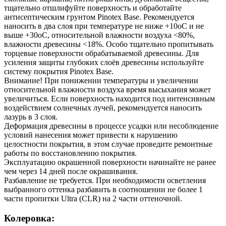
тщательно отшлифуйте поверхность и обработайте
антисептическим грунтом Pinotex Base. Рекомендуется
наносить в два слоя при температуре не ниже +10oC и не
выше +30oC, относительной влажности воздуха <80%,
влажности древесины <18%. Особо тщательно пропитывать
торцевые поверхности обрабатываемой древесины. Для
усиления защиты глубоких слоёв древесины используйте
систему покрытия Pinotex Base.
Внимание! При понижении температуры и увеличении
относительной влажности воздуха время высыхания может
увеличиться. Если поверхность находится под интенсивным
воздействием солнечных лучей, рекомендуется наносить
лазурь в 3 слоя.
Деформация древесины в процессе усадки или несоблюдение
условий нанесения может привести к нарушению
целостности покрытия, в этом случае проведите ремонтные
работы по восстановлению покрытия.
Эксплуатацию окрашенной поверхности начинайте не ранее
чем через 14 дней после окрашивания.
Разбавление не требуется. При необходимости осветления
выбранного оттенка разбавить в соотношении не более 1
части пропитки Ultra (СLR) на 2 части оттеночной.
Колеровка: