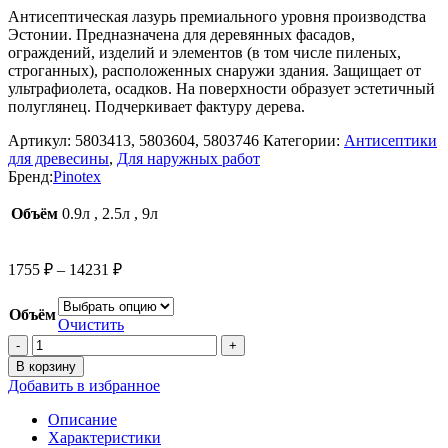
Антисептическая лазурь премиального уровня производства
Эстонии. Предназначена для деревянных фасадов,
ограждений, изделий и элементов (в том числе пиленых,
строганных), расположенных снаружи здания. Защищает от
ультрафиолета, осадков. На поверхности образует эстетичный
полуглянец. Подчеркивает фактуру дерева.
Артикул:
5803413, 5803604, 5803746
Категории:
Антисептики
для древесины
,
Для наружных работ
Бренд:
Pinotex
Объём
0.9л
,
2.5л
,
9л
Диапазон
1755
₽
–
14231
₽
цен:
1755 ₽
Объём
–
Очистить
Количество
14231 ₽
товара
В корзину
Лазурь
Добавить в избранное
PINOTEX
ULTRA
Описание
ОРЕГОН
Характеристики