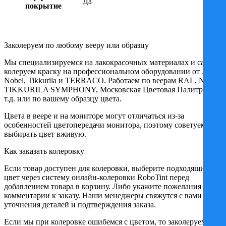
Да
покрытие
Заколеруем по любому вееру или образцу
Мы специализируемся на лакокрасочных материалах и сами
колеруем краску на профессиональном оборудовании от Akzo
Nobel, Tikkurila и TERRACO. Работаем по веерам RAL, NCS,
TIKKURILA SYMPHONY, Московская Цветовая Палитра и
т.д. или по вашему образцу цвета.
Цвета в веере и на мониторе могут отличаться из-за
особенностей цветопередачи монитора, поэтому советуем
выбирать цвет вживую.
Как заказать колеровку
Если товар доступен для колеровки, выберите подходящий
цвет через систему онлайн-колеровки RoboTint перед
добавлением товара в корзину. Либо укажите пожелания в
комментарии к заказу. Наши менеджеры свяжутся с вами для
уточнения деталей и подтверждения заказа.
Если мы при колеровке ошибемся с цветом, то заколеруем