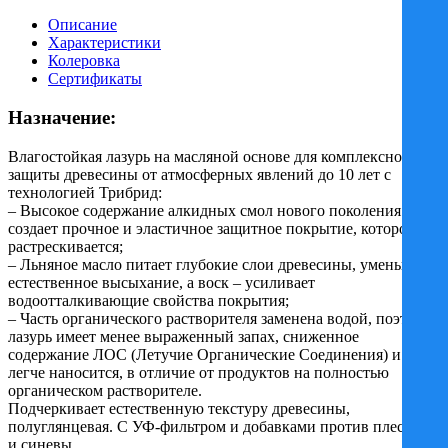
PINOTEX
ULTRA
Описание
БЕЛЫЙ
Характеристики
/
Колеровка
ПИНОТЕКС
Сертификаты
УЛЬТРА
БЕЛЫЙ
Назначение:
для
защиты
Влагостойкая лазурь на масляной основе для комплексной
древесины
защиты древесины от атмосферных явлений до 10 лет с
технологией Трибрид:
– Высокое содержание алкидных смол нового поколения
создает прочное и эластичное защитное покрытие, которое не
растрескивается;
– Льняное масло питает глубокие слои древесины, уменьшая
естественное высыхание, а воск – усиливает
водоотталкивающие свойства покрытия;
– Часть органического растворителя заменена водой, поэтому
лазурь имеет менее выраженный запах, сниженное
содержание ЛОС (Летучие Органические Соединения) и
легче наносится, в отличие от продуктов на полностью
органическом растворителе.
Подчеркивает естественную текстуру древесины,
полуглянцевая. С УФ-фильтром и добавками против плесени
и синевы.