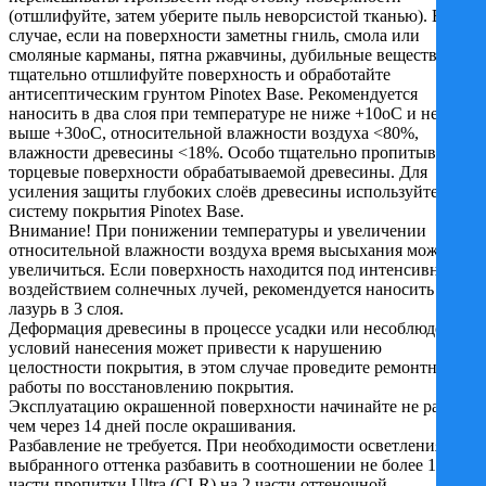
(отшлифуйте, затем уберите пыль неворсистой тканью). В
случае, если на поверхности заметны гниль, смола или
смоляные карманы, пятна ржавчины, дубильные вещества,
тщательно отшлифуйте поверхность и обработайте
антисептическим грунтом Pinotex Base. Рекомендуется
наносить в два слоя при температуре не ниже +10oC и не
выше +30oC, относительной влажности воздуха <80%,
влажности древесины <18%. Особо тщательно пропитывать
торцевые поверхности обрабатываемой древесины. Для
усиления защиты глубоких слоёв древесины используйте
систему покрытия Pinotex Base.
Внимание! При понижении температуры и увеличении
относительной влажности воздуха время высыхания может
увеличиться. Если поверхность находится под интенсивным
воздействием солнечных лучей, рекомендуется наносить
лазурь в 3 слоя.
Деформация древесины в процессе усадки или несоблюдение
условий нанесения может привести к нарушению
целостности покрытия, в этом случае проведите ремонтные
работы по восстановлению покрытия.
Эксплуатацию окрашенной поверхности начинайте не ранее
чем через 14 дней после окрашивания.
Разбавление не требуется. При необходимости осветления
выбранного оттенка разбавить в соотношении не более 1
части пропитки Ultra (СLR) на 2 части оттеночной.