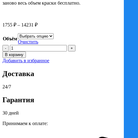
заново весь объем краски бесплатно.
Диапазон
1755
₽
–
14231
₽
цен:
1755 ₽
Объём
–
Очистить
Количество
14231 ₽
товара
В корзину
Лазурь
Добавить в избранное
PINOTEX
ULTRA
Доставка
БЕЛЫЙ
/
ПИНОТЕКС
24/7
УЛЬТРА
БЕЛЫЙ
Гарантия
для
защиты
30 дней
древесины
Принимаем к оплате: