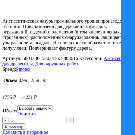
Антисептическая лазурь премиального уровня производства
Эстонии. Предназначена для деревянных фасадов,
ограждений, изделий и элементов (в том числе пиленых,
строганных), расположенных снаружи здания. Защищает от
ультрафиолета, осадков. На поверхности образует эстетичный
полуглянец. Подчеркивает фактуру дерева.
Артикул:
5803330, 5803416, 5803616
Категории:
Антисептики
для древесины
,
Для наружных работ
Бренд:
Pinotex
Объём
0.9л
,
2.5л
,
9л
Диапазон
1755
₽
–
14231
₽
цен:
1755 ₽
Объём
–
Очистить
Количество
14231 ₽
товара
В корзину
Лазурь
Добавить в избранное