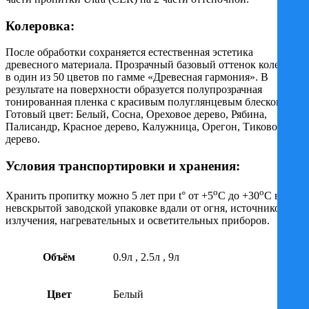
Колеровка:
После обработки сохраняется естественная эстетика
древесного материала. Прозрачный базовый оттенок колеруют
в один из 50 цветов по гамме «Древесная гармония». В
результате на поверхности образуется полупрозрачная
тонированная пленка с красивым полуглянцевым блеском.
Готовый цвет: Белый, Сосна, Ореховое дерево, Рябина,
Палисандр, Красное дерево, Калужница, Орегон, Тиковое
дерево.
Условия транспортировки и хранения:
o
o
Хранить пропитку можно 5 лет при t° от +5
C до +30
C в
невскрытой заводской упаковке вдали от огня, источников
излучения, нагревательных и осветительных приборов.
Объём
0.9л
,
2.5л
,
9л
Цвет
Белый