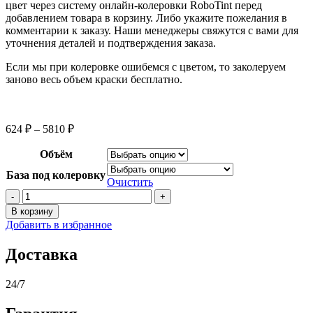
цвет через систему онлайн-колеровки RoboTint перед
добавлением товара в корзину. Либо укажите пожелания в
комментарии к заказу. Наши менеджеры свяжутся с вами для
уточнения деталей и подтверждения заказа.
Если мы при колеровке ошибемся с цветом, то заколеруем
заново весь объем краски бесплатно.
Диапазон
624
₽
–
5810
₽
цен:
624 ₽
Объём
–
База под колеровку
5810 ₽
Очистить
Количество
товара
В корзину
Краска
Добавить в избранное
MARSHALL
EXPORT
Доставка
КУХНИ
И
ВАННЫЕ
24/7
/
МАРШАЛЛ