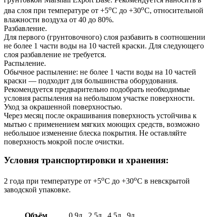
о
о
два слоя при температуре от +5
С до +30
С, относительной
влажности воздуха от 40 до 80%.
Разбавление.
Для первого (грунтовочного) слоя разбавить в соотношении
не более 1 части воды на 10 частей краски. Для следующего
слоя разбавление не требуется.
Распыление.
Обычное распыление: не более 1 части воды на 10 частей
краски — подходит для большинства оборудования.
Рекомендуется предварительно подобрать необходимые
условия распыления на небольшом участке поверхности.
Уход за окрашенной поверхностью.
Через месяц после окрашивания поверхность устойчива к
мытью с применением мягких моющих средств, возможно
небольшое изменение блеска покрытия. Не оставляйте
поверхность мокрой после очистки.
Условия транспортировки и хранения:
о
о
2 года при температуре от +5
С до +30
С в невскрытой
заводской упаковке.
Объём
0.9л
,
2.5л
,
4.5л
,
9л