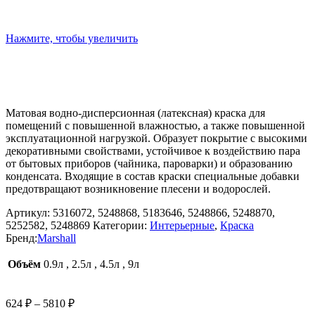
Нажмите, чтобы увеличить
Матовая водно-дисперсионная (латексная) краска для
помещений с повышенной влажностью, а также повышенной
эксплуатационной нагрузкой. Образует покрытие с высокими
декоративными свойствами, устойчивое к воздействию пара
от бытовых приборов (чайника, пароварки) и образованию
конденсата. Входящие в состав краски специальные добавки
предотвращают возникновение плесени и водорослей.
Артикул:
5316072, 5248868, 5183646, 5248866, 5248870,
5252582, 5248869
Категории:
Интерьерные
,
Краска
Бренд:
Marshall
Объём
0.9л
,
2.5л
,
4.5л
,
9л
Диапазон
624
₽
–
5810
₽
цен: