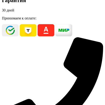
Гарантия
ЭКСПОРТ
КУХНИ
30 дней
И
ВАННЫЕ
Принимаем к оплате:
матовая
база
BW,
BC