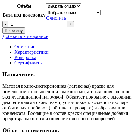
624 ₽
Объём
–
База под колеровку
5810 ₽
Очистить
Количество
товара
В корзину
Краска
Добавить в избранное
MARSHALL
EXPORT
Описание
КУХНИ
Характеристики
И
Колеровка
ВАННЫЕ
Сертификаты
/
МАРШАЛЛ
Назначение:
ЭКСПОРТ
КУХНИ
Матовая водно-дисперсионная (латексная) краска для
И
помещений с повышенной влажностью, а также повышенной
ВАННЫЕ
эксплуатационной нагрузкой. Образует покрытие с высокими
матовая
декоративными свойствами, устойчивое к воздействию пара
база
от бытовых приборов (чайника, пароварки) и образованию
BW,
конденсата. Входящие в состав краски специальные добавки
BC
предотвращают возникновение плесени и водорослей.
Область применения: