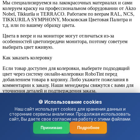
Мы специализируемся на лакокрасочных материалах и сами
колеруем краску на профессиональном оборудовании от Akzo
Nobel, Tikkurila и TERRACO. Работаем по веерам RAL, NCS,
TIKKURILA SYMPHONY, Московская Цветовая Палитра и
т.д. или по вашему образцу цвета.
Цвета в веере и на мониторе могут отличаться из-за
особенностей цветопередачи монитора, поэтому советуем
выбирать цвет вживую.
Как заказать колеровку
Если товар доступен для колеровки, выберите подходящий
цвет через систему онлайн-колеровки RoboTint перед
добавлением товара в корзину. Либо укажите пожелания в
комментарии к заказу. Наши менеджеры свяжутся с вами для
уточнения деталей и подтверждения заказа.
Если мы при колеровке ошибемся с цветом, то заколеруем
🍪 Использование cookies
заново весь объем краски бесплатно.
Наш сайт использует cookies для хранения данных и
сторонние сервисы аналитики. Продолжая использовать
сайт, Вы даете свое согласие на работу с этими файлами.
Принимаю
Подробнее
Диапазон
1969
₽
–
9630
₽
цен: