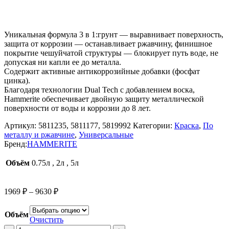
Уникальная формула 3 в 1:грунт — выравнивает поверхность,
защита от коррозии — останавливает ржавчину, финишное
покрытие чешуйчатой структуры — блокирует путь воде, не
допуская ни капли ее до металла.
Содержит активные антикоррозийные добавки (фосфат
цинка).
Благодаря технологии Dual Tech c добавлением воска,
Hammerite обеспечивает двойную защиту металлической
поверхности от воды и коррозии до 8 лет.
Артикул:
5811235, 5811177, 5819992
Категории:
Краска
,
По
металлу и ржавчине
,
Универсальные
Бренд:
HAMMERITE
Объём
0.75л
,
2л
,
5л
Диапазон
1969
₽
–
9630
₽
цен:
1969 ₽
Объём
–
Очистить
Количество