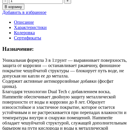
9630 ₽
товара
В корзину
Краска
Добавить в избранное
HAMMERITE
ДЛЯ
Описание
МЕТАЛЛА
Характеристики
ГЛАДКАЯ
Колеровка
/
Сертификаты
ХАММЕРАЙТ
ДЛЯ
Назначение:
МЕТАЛЛА
ГЛАДКАЯ
Уникальная формула 3 в 1:грунт — выравнивает поверхность,
RAL9003
защита от коррозии — останавливает ржавчину, финишное
белая
покрытие чешуйчатой структуры — блокирует путь воде, не
допуская ни капли ее до металла.
Содержит активные антикоррозийные добавки (фосфат
цинка).
Благодаря технологии Dual Tech c добавлением воска,
Hammerite обеспечивает двойную защиту металлической
поверхности от воды и коррозии до 8 лет. Образует
износостойкое и эластичное покрытие, которое остается
устойчивым и не растрескивается при перепадах влажности и
температуры внутри и снаружи помещений. Hammerite
обладает чешуйчатой структурой, служащей дополнительным
барьером на пути кислорода и воды к металлической