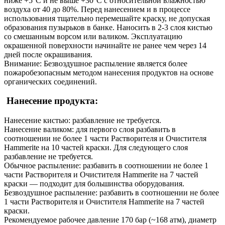
ниже +5°С и не выше +30°С с относительной влажностью
воздуха от 40 до 80%. Перед нанесением и в процессе
использования тщательно перемешайте краску, не допуская
образования пузырьков в банке. Наносить в 2-3 слоя кистью
со смешанным ворсом или валиком. Эксплуатацию
окрашенной поверхности начинайте не ранее чем через 14
дней после окрашивания.
Внимание: Безвоздушное распыление является более
пожаробезопасным методом нанесения продуктов на основе
органических соединений.
Нанесение продукта:
Нанесение кистью: разбавление не требуется.
Нанесение валиком: для первого слоя разбавить в
соотношении не более 1 части Растворителя и Очистителя
Hammerite на 10 частей краски. Для следующего слоя
разбавление не требуется.
Обычное распыление: разбавить в соотношении не более 1
части Растворителя и Очистителя Hammerite на 7 частей
краски — подходит для большинства оборудования.
Безвоздушное распыление: разбавить в соотношении не более
1 части Растворителя и Очистителя Hammerite на 7 частей
краски.
Рекомендуемое рабочее давление 170 бар (~168 атм), диаметр