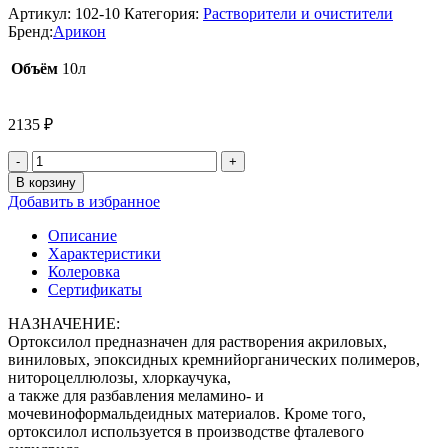
Артикул:
102-10
Категория:
Растворители и очистители
Бренд:
Арикон
Объём
10л
2135
₽
Количество
товара
В корзину
Ортоксилол
Добавить в избранное
«АРИКОН»
Описание
Характеристики
Колеровка
Сертификаты
НАЗНАЧЕНИЕ:
Ортоксилол предназначен для растворения акриловых,
виниловых, эпоксидных кремнийорганических полимеров,
нитороцеллюлозы, хлоркаучука,
а также для разбавления меламино- и
мочевиноформальдеидных материалов. Кроме того,
ортоксилол используется в производстве фталевого